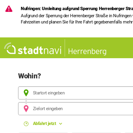
Nufringen: Umleitung aufgrund Sperrung Herrenberger Straß
Nufringen: Umleitung aufgrund Sperrung Herrenberger Str
Aufgrund der Sperrung der Herrenberger Straße in Nufringen 
Fahrzeiten und planen Sie für Ihre Fahrt gegebenenfalls mehr 
Wohin?
Die Verbindungssuche wird automatisch ausgelöst, w
Reiseplaner
Start Adresse, Ort und Haltestellensuche. Navigieren Sie in der 
Ziel Adresse, Ort und Haltestellensuche. Navigieren Sie in der L
Datum und Uhrzeitauswahl
Aikavalintojen muuttaminen laukaisee uuden haun.
Öffne die Auswahl
Abfahrt jetzt